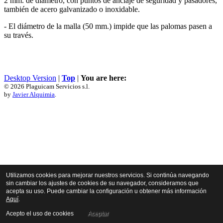
2 mm. de diámetro, con puntos de anclaje de seguridad y pasadores,
también de acero galvanizado o inoxidable.
- El diámetro de la malla (50 mm.) impide que las palomas pasen a
su través.
Desktop Version
|
Top
|
You are here:
© 2026 Plaguicam Servicios s.l.
by
Javier Alquimia
.
Utilizamos cookies para mejorar nuestros servicios. Si continúa navegando
sin cambiar los ajustes de cookies de su navegador, consideramos que
acepta su uso. Puede cambiar la configuración u obtener más información
Aquí
.
Acepto el uso de cookies
Aceptar